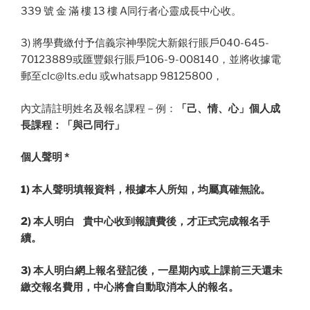
339 號 金 滿 樓 13 樓 A同行者心靈成長中心收。
3) 將學費繳付予信義宗神學院大新銀行賬戶040-645-
70123889或匯豐銀行賬戶106-9-008140，並將收據電
郵至
clc@lts.edu
或whatsapp 98125800，
內文請註明姓名及報名課程－例：
「己、情、心」個人成
長課程：「與己同行」
個人聲明 *
1) 本人聲明填報資料，根據本人所知，均屬真確無訛。
2) 本人明白 貴中心收到報讀費後，才正式完成報名手
續。
3) 本人明白網上報名登記後，一星期內或上課前三天還未
繳交報名費用，中心將會自動取消本人的報名。