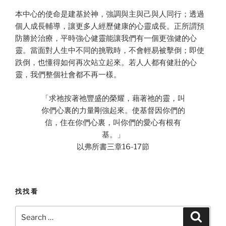
本中心的使命是建基於神，強調與主與己與人同行；透過
個人成長輔導，讓更多人經歷健康的心靈成長。正所謂預
防勝於治療，平時強心健靈能讓我們有一個更強健的心
靈。當面對人生中不同的挑戰時，不會輕易被擊倒；即使
跌倒，也懂得如何再次站立起來。若人人都有健壯的心
靈，我們整個社會都不再一樣。
「求祂按著祂豐盛的榮耀，藉著祂的靈，叫
你們心裏的力量剛強起來。使基督因你們的
信，住在你們心裏，叫你們的愛心有根有
基。」
以弗所書三章16-17節
找找看
Search
Search
for: