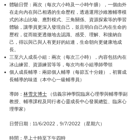
體驗日營：兩次（每次六小時及一小時午膳），一個由外
在走向內在與己相遇的生命歷程，透過運用沙維雅輔導模
式的冰山比喻、應對模式、三角關係、資源探索等的學習
體驗，讓學員更深入發現自己，並且明白自己內在生命的
歷程，從而能更透徹地去認識、感受、理解、和接納自
己，得以與己與人有更好的結連，生命朝向更健康地成
長。
三至六人成長小組：兩次（每次三小時），內容包括內在
冰山練習、資源練習等等，每次均有小組導師帶領
個人成長輔導：兩節個人輔導（每節五十分鐘），初嘗成
長輔導的味道（本中心一級輔導員）
導師：
林雪文博士
（信義宗神學院臨床心理學與輔導學副
教授、輔導課程及同行者心靈成長中心發展總監、臨床心
理學家）
日營日期：11/6/2022，9/7/2022 （星期六）
時間：早上十時至下午四時