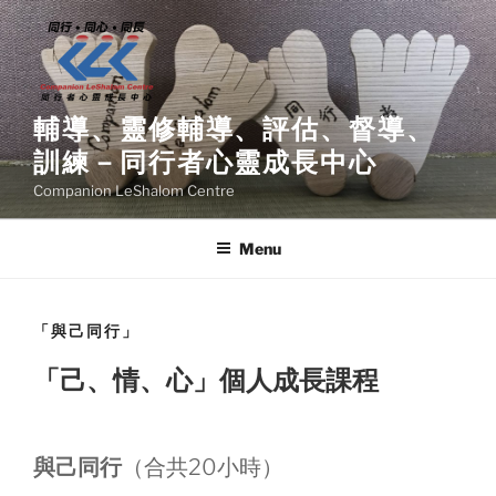
Skip
to
content
輔導、靈修輔導、評估、督導、
訓練－同行者心靈成長中心
Companion LeShalom Centre
Menu
「與己同行」
「己、情、心」個人成長課程
與己同行
（合共20小時）