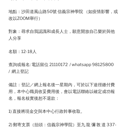
地點：沙田道風山路50號 信義宗神學院 （如疫情影響，或
改以ZOOM舉行）
對象：尋求自我認識和成長人士，願意開放自己樂於與他
人分享
名額：12-18人
查詢或報名: 電話留位 21110172 / whatsapp 98125800
/ 網上登記
備註：登記／網上報名後一星期內，可於以下途徑繳付費
用，本中心職員收妥費用後，會以電話聯絡以確定成功報
名，報名核實後恕不退款：
1) 直接將現金交與本中心行政幹事收取。
2) 郵寄支票（抬頭：信義宗神學院）至九 龍 彌 敦 道 337-