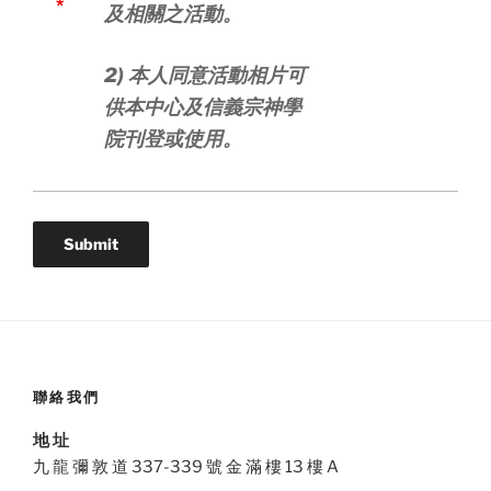
*
及相關之活動。
2) 本人同意活動相片可
供本中心及信義宗神學
院刊登或使用。
聯絡我們
地 址
九 龍 彌 敦 道 337-339 號 金 滿 樓 13 樓 A