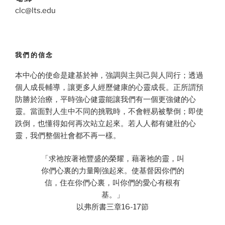
clc@lts.edu
我們的信念
本中心的使命是建基於神，強調與主與己與人同行；透過
個人成長輔導，讓更多人經歷健康的心靈成長。正所謂預
防勝於治療，平時強心健靈能讓我們有一個更強健的心
靈。當面對人生中不同的挑戰時，不會輕易被擊倒；即使
跌倒，也懂得如何再次站立起來。若人人都有健壯的心
靈，我們整個社會都不再一樣。
「求祂按著祂豐盛的榮耀，藉著祂的靈，叫
你們心裏的力量剛強起來。使基督因你們的
信，住在你們心裏，叫你們的愛心有根有
基。」
以弗所書三章16-17節