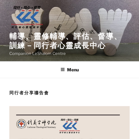
Skip
to
content
輔導、靈修輔導、評估、督導、
訓練－同行者心靈成長中心
Companion LeShalom Centre
Menu
同行者分享禱告會