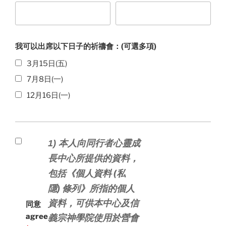
我可以出席以下日子的祈禱會：(可選多項)
3月15日(五)
7月8日(一)
12月16日(一)
1) 本人向同行者心靈成
長中心所提供的資料，
《個人資料
(
私
包
括
隱
)
條列》所指的個人
資料，可供本中心及信
同意
agree
義宗神學院使用於營會