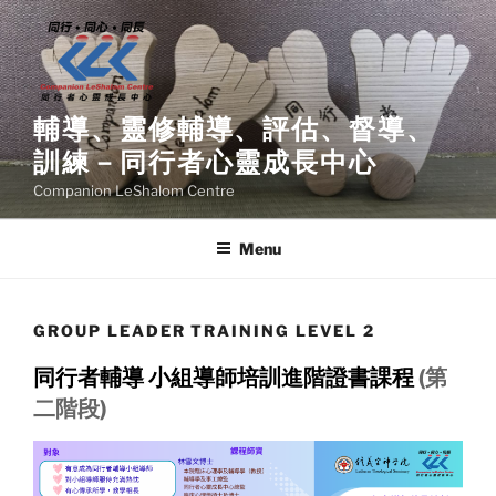
Skip
to
content
輔導、靈修輔導、評估、督導、
訓練－同行者心靈成長中心
Companion LeShalom Centre
Menu
GROUP LEADER TRAINING LEVEL 2
同行者輔導 小組導師培訓進階證書課程
(第
二階段)