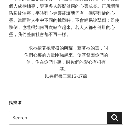
個人成長輔導，讓更多人經歷健康的心靈成長。正所謂預
防勝於治療，平時強心健靈能讓我們有一個更強健的心
靈。當面對人生中不同的挑戰時，不會輕易被擊倒；即使
跌倒，也懂得如何再次站立起來。若人人都有健壯的心
靈，我們整個社會都不再一樣。
「求祂按著祂豐盛的榮耀，藉著祂的靈，叫
你們心裏的力量剛強起來。使基督因你們的
信，住在你們心裏，叫你們的愛心有根有
基。」
以弗所書三章16-17節
找找看
Search
Search
for: