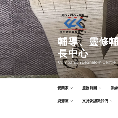
Skip
to
content
輔導、靈修
長中心
Companion LeShalom Centre
愛回家
服務範圍
訓練
資源區
支持及認識我們