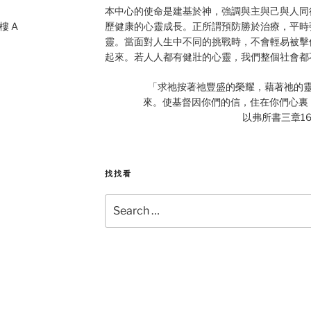
本中心的使命是建基於神，強調與主與己與人同
 樓 A
歷健康的心靈成長。正所謂預防勝於治療，平時
靈。當面對人生中不同的挑戰時，不會輕易被擊
起來。若人人都有健壯的心靈，我們整個社會都
「求祂按著祂豐盛的榮耀，藉著祂的
來。使基督因你們的信，住在你們心裏
以弗所書三章16
找找看
Search
for: