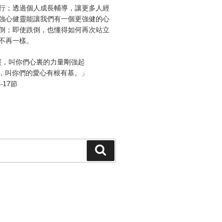
行；透過個人成長輔導，讓更多人經
強心健靈能讓我們有一個更強健的心
倒；即使跌倒，也懂得如何再次站立
不再一樣。
靈，叫你們心裏的力量剛強起
，叫你們的愛心有根有基。」
-17節
Search