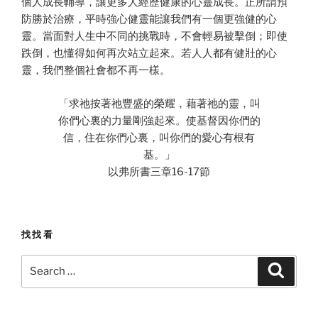
個人成長輔導，讓更多人經歷健康的心靈成長。正所謂預
防勝於治療，平時強心健靈能讓我們有一個更強健的心
靈。當面對人生中不同的挑戰時，不會輕易被擊倒；即使
跌倒，也懂得如何再次站立起來。若人人都有健壯的心
靈，我們整個社會都不再一樣。
「求祂按著祂豐盛的榮耀，藉著祂的靈，叫
你們心裏的力量剛強起來。使基督因你們的
信，住在你們心裏，叫你們的愛心有根有
基。」
以弗所書三章16-17節
找找看
Search
Search
for: