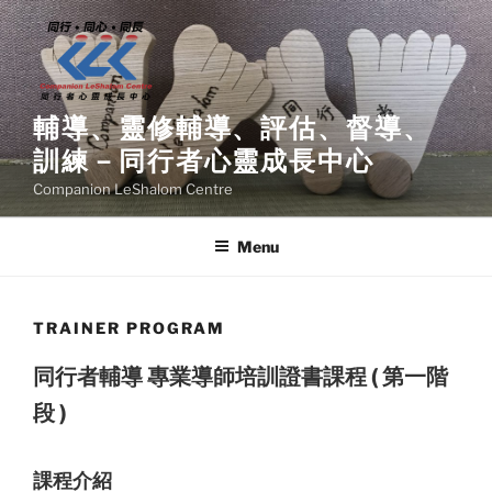
Skip
to
content
輔導、靈修輔導、評估、督導、
訓練－同行者心靈成長中心
Companion LeShalom Centre
Menu
TRAINER PROGRAM
同行者輔導 專業導師培訓證書課程 ( 第一階
段 )
課程介紹