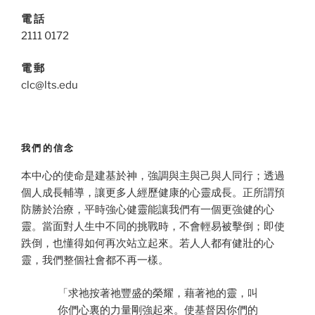
電 話
2111 0172
電 郵
clc@lts.edu
我們的信念
本中心的使命是建基於神，強調與主與己與人同行；透過
個人成長輔導，讓更多人經歷健康的心靈成長。正所謂預
防勝於治療，平時強心健靈能讓我們有一個更強健的心
靈。當面對人生中不同的挑戰時，不會輕易被擊倒；即使
跌倒，也懂得如何再次站立起來。若人人都有健壯的心
靈，我們整個社會都不再一樣。
「求祂按著祂豐盛的榮耀，藉著祂的靈，叫
你們心裏的力量剛強起來。使基督因你們的