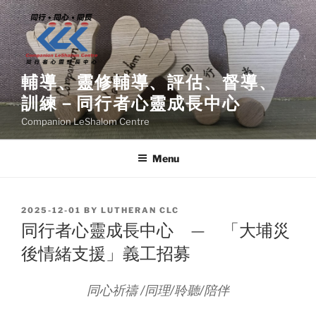
Skip
to
content
輔導、靈修輔導、評估、督導、
訓練－同行者心靈成長中心
Companion LeShalom Centre
Menu
POSTED
2025-12-01
BY
LUTHERAN CLC
ON
同行者心靈成長中心 — 「大埔災
後情緒支援」義工招募
同心祈禱 /同理/聆聽/陪伴