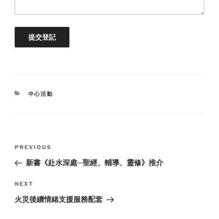
CATEGORIES
中心活動
Post
Previous
PREVIOUS
navigation
Post
新書《赴水深處─聖經、輔導、靈修》推介
Next
NEXT
Post
火災後續情緒支援服務配套