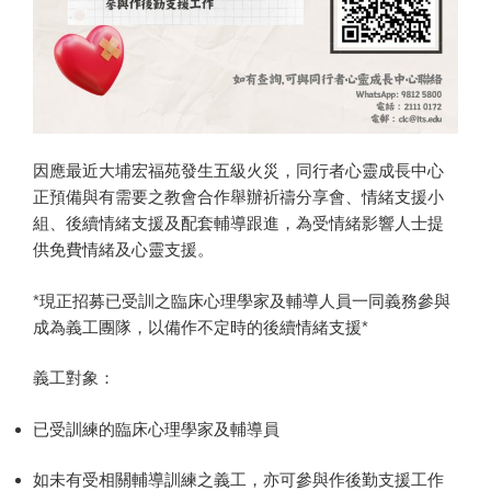
因應最近大埔宏福苑發生五級火災，同行者心靈成長中心
正預備與有需要之教會合作舉辦祈禱分享會、情緒支援小
組、後續情緒支援及配套輔導跟進，為受情緒影響人士提
供免費情緒及心靈支援。
*現正招募已受訓之臨床心理學家及輔導人員一同義務參與
成為義工團隊，以備作不定時的後續情緒支援*
義工對象：
已受訓練的臨床心理學家及輔導員
如未有受相關輔導訓練之義工，亦可參與作後勤支援工作