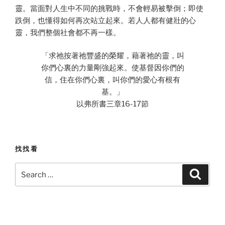
靈。當面對人生中不同的挑戰時，不會輕易被擊倒；即使
跌倒，也懂得如何再次站立起來。若人人都有健壯的心
靈，我們整個社會都不再一樣。
「求祂按著祂豐盛的榮耀，藉著祂的靈，叫
你們心裏的力量剛強起來。使基督因你們的
信，住在你們心裏，叫你們的愛心有根有
基。」
以弗所書三章16-17節
找找看
Search
Search
for: