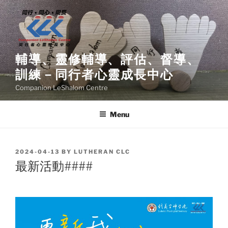
Skip
to
content
輔導、靈修輔導、評估、督導、
訓練－同行者心靈成長中心
Companion LeShalom Centre
Menu
POSTED
2024-04-13
BY
LUTHERAN CLC
ON
最新活動####