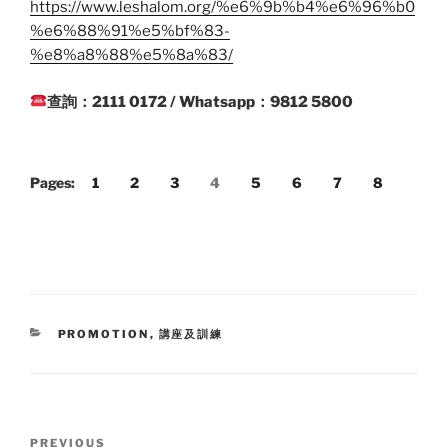
https://www.leshalom.org/%e6%9b%b4%e6%96%b0
%e6%88%91%e5%bf%83-
%e8%a8%88%e5%8a%83/
查詢：2111 0172 / Whatsapp：9812 5800
Pages:
1
2
3
4
5
6
7
8
CATEGORIES
PROMOTION
,
講座及訓練
Post
Previous
PREVIOUS