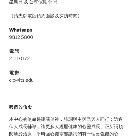
星期日 及 公眾假期 休息
（請先以電話預約面談及探訪時間）
Whatsapp
9812 5800
電 話
2111 0172
電 郵
clc@lts.edu
我們的信念
本中心的使命是建基於神，強調與主與己與人同行；透過
個人成長輔導，讓更多人經歷健康的心靈成長。正所謂預
防勝於治療，平時強心健靈能讓我們有一個更強健的心