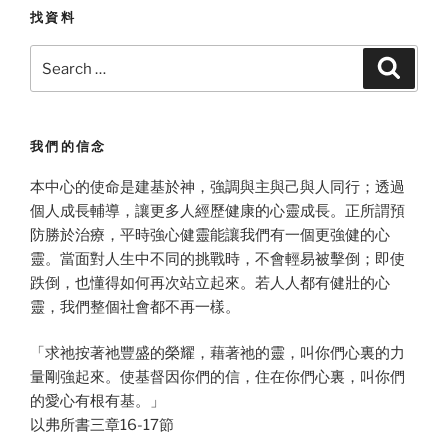
找資料
Search
Search
for:
我們的信念
本中心的使命是建基於神，強調與主與己與人同行；透過
個人成長輔導，讓更多人經歷健康的心靈成長。正所謂預
防勝於治療，平時強心健靈能讓我們有一個更強健的心
靈。當面對人生中不同的挑戰時，不會輕易被擊倒；即使
跌倒，也懂得如何再次站立起來。若人人都有健壯的心
靈，我們整個社會都不再一樣。
「求祂按著祂豐盛的榮耀，藉著祂的靈，叫你們心裏的力
量剛強起來。使基督因你們的信，住在你們心裏，叫你們
的愛心有根有基。」
以弗所書三章16-17節