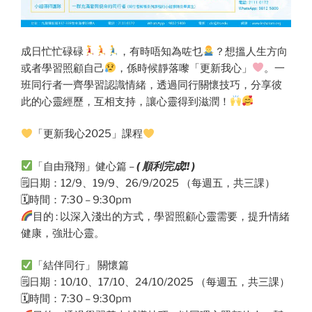
成日忙忙碌碌
，有時唔知為咗乜
？想搵人生方向
或者學習照顧自己
，係時候靜落嚟「更新我心」
。一
班同行者一齊學習認識情緒，透過同行關懷技巧，分享彼
此的心靈經歷，互相支持，讓心靈得到滋潤！
「更新我心2025」課程
「自由飛翔」健心篇 –
( 順利完成!! )
🗒日期：12/9、19/9、26/9/2025 （每週五，共三課）
🗓時間：7:30 – 9:30pm
目的 : 以深入淺出的方式，學習照顧心靈需要，提升情緒
健康，強壯心靈。
「結伴同行」 關懷篇
🗒日期：10/10、17/10、24/10/2025 （每週五，共三課）
🗓時間：7:30 – 9:30pm