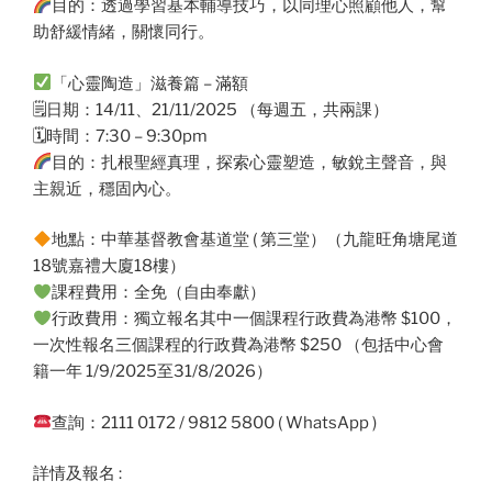
目的：透過學習基本輔導技巧，以同理心照顧他人，幫
助舒緩情緒，關懷同行。
「心靈陶造」滋養篇 – 滿額
🗒日期：14/11、21/11/2025 （每週五，共兩課）
🗓時間：7:30 – 9:30pm
目的：扎根聖經真理，探索心靈塑造，敏銳主聲音，與
主親近，穩固內心。
地點：中華基督教會基道堂 ( 第三堂）（九龍旺角塘尾道
18號嘉禮大廈18樓）
課程費用：全免（自由奉獻）
行政費用：獨立報名其中一個課程行政費為港幣 $100，
一次性報名三個課程的行政費為港幣 $250 （包括中心會
籍一年 1/9/2025至31/8/2026）
查詢：2111 0172 / 9812 5800 ( WhatsApp )
詳情及報名 :