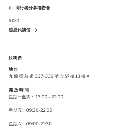
navigation
Post
同行者分享禱告會
Next
NEXT
Post
感恩代禱信
找我們
地 址
九 龍 彌 敦 道 337-339 號 金 滿 樓 13 樓 A
開 放 時 間
星期一至四： 13:00 – 22:00
星期五: 09:30-22:00
星期六: 09:00-21:30