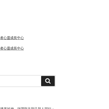
 同行者心靈成長中心
 同行者心靈成長中心
Search
是建基於神，強調與主與己與人同行；