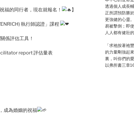
透過個人成長
祝福的同行者，現在就報名！
】
正所謂預防勝
更強健的心靈
/ENRICH) 執行師認證」課程
易被擊倒；即
人人都有健壯
/關係評估工具！
「求祂按著祂
的力量剛強起
cilitator report 評估量表
裏，叫你們的
以弗所書三章16
，成為婚姻的祝福