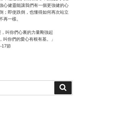
強心健靈能讓我們有一個更強健的心
倒；即使跌倒，也懂得如何再次站立
不再一樣。
靈，叫你們心裏的力量剛強起
，叫你們的愛心有根有基。」
-17節
Search