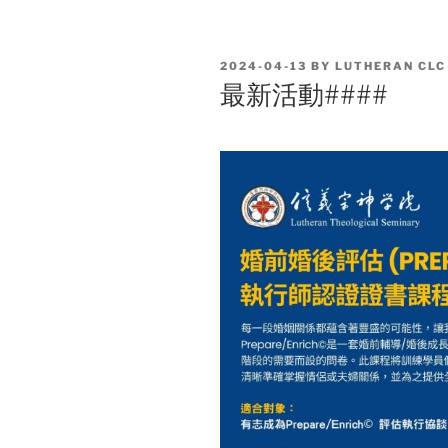
POSTED
2024-04-13
BY
LUTHERAN CLC
ON
最新活動####