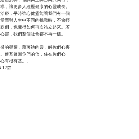
輔導，讓更多人經歷健康的心靈成長。
於治療，平時強心健靈能讓我們有一個
。當面對人生中不同的挑戰時，不會輕
使跌倒，也懂得如何再次站立起來。若
的心靈，我們整個社會都不再一樣。
豐盛的榮耀，藉著祂的靈，叫你們心裏
來。使基督因你們的信，住在你們心
愛心有根有基。」
-17節