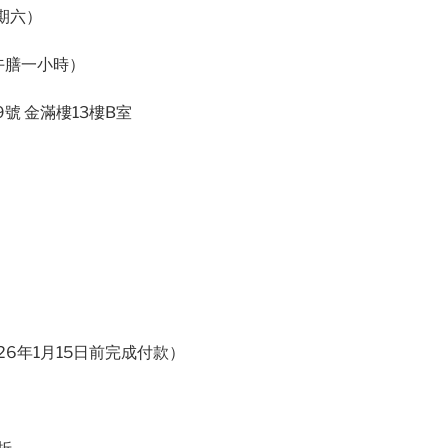
期六）
（含午膳一小時）
9號 金滿樓13樓B室
026年1月15日前完成付款）