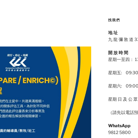
找我們
地 址
九 龍 彌 敦 道 3
開 放 時 間
星期一至四： 13:
星期五: 09:30
星期六: 09:00-
星期 日 及 公 眾
（請先以電話
WhatsApp
9812 5800