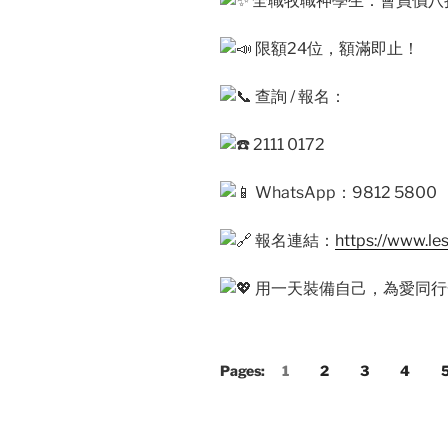
全職牧職神學生：會員價八
限額24位，額滿即止！
查詢 / 報名：
2111 0172
WhatsApp：9812 5800
報名連結：
https://www.le
用一天裝備自己，為愛同
Pages:
1
2
3
4