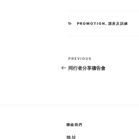
CATEGORIES
PROMOTION
,
講座及訓練
Post
Previous
PREVIOUS
navigation
Post
同行者分享禱告會
聯絡我們
地 址