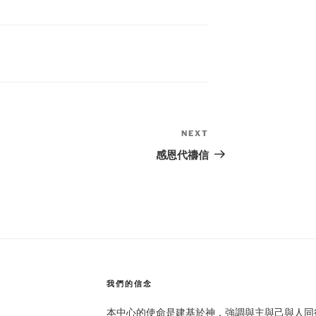
NEXT
Next
Post
感恩代禱信
我們的信念
本中心的使命是建基於神，強調與主與己與人同