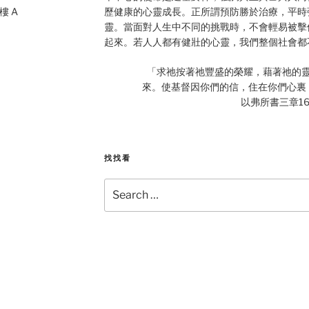
 樓 A
歷健康的心靈成長。正所謂預防勝於治療，平時
靈。當面對人生中不同的挑戰時，不會輕易被擊
起來。若人人都有健壯的心靈，我們整個社會都
「求祂按著祂豐盛的榮耀，藉著祂的
來。使基督因你們的信，住在你們心裏
以弗所書三章16
找找看
Search
for: