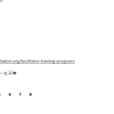
折
shalom.org/facilitator-training-program/
行一生
5
6
7
8