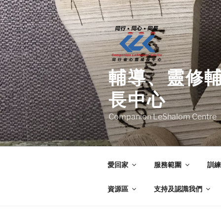
Skip
to
content
輔導、靈修
長中心
Companion LeShalom Centre
愛回家
服務範圍
訓練
資源區
支持及認識我們