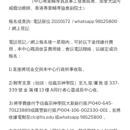
（中心專業輔導員及事工發展統籌、加拿大認可
戒癮治療師、香港專業輔導協會副院士）
報名或查詢 : 電話留位 21110172 / whatsapp 98125800
/ 網上登記
電話登記／網上報名後一星期內，可於以下途徑繳付費
用，本中心職員收妥費用後，會以電話聯絡，以確定成功
報名：
1) 直接將現金交與本中心行政幹事收取。
2) 郵寄支票（抬頭：信義宗神學院）至九 龍 彌 敦 道 337-
339 號 金 滿 樓 13 樓 A同行者心靈成長中心收。
3) 將學費繳付予信義宗神學院大新銀行賬戶040-645-
70123889或匯豐銀行賬戶004-106-002330-001，並將
收據電郵至
clc@lts.edu
或whatsapp 98125800，