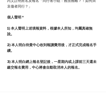
內文註明姓名及報名「同行者小組：難捨難離？！如何與
哀傷者同行？」
個人聲明 *
1) 本人聲明上述填報資料，根據本人所知，均屬真確無
訛。
2) 本人明白待貴中心收到報讀費用後，才正式完成報名手
續。
3) 本人明白網上報名登記後，一星期內或上課前三天還未
繳交報名費用，中心將會自動取消本人的報名。