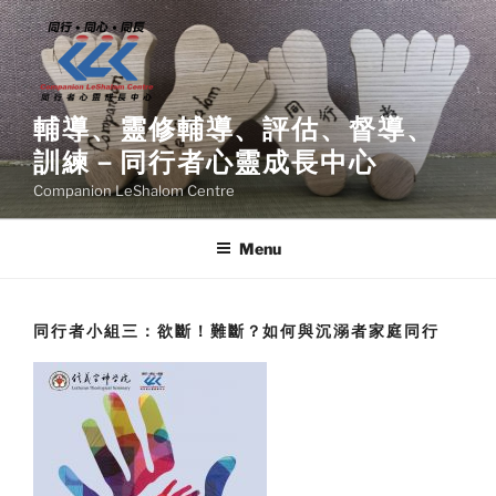
Skip
to
content
輔導、靈修輔導、評估、督導、
訓練－同行者心靈成長中心
Companion LeShalom Centre
Menu
同行者小組三：欲斷！難斷？如何與沉溺者家庭同行