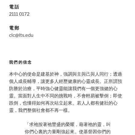
電 話
2111 0172
電 郵
clc@lts.edu
我們的信念
本中心的使命是建基於神，強調與主與己與人同行；透過
個人成長輔導，讓更多人經歷健康的心靈成長。正所謂預
防勝於治療，平時強心健靈能讓我們有一個更強健的心
靈。當面對人生中不同的挑戰時，不會輕易被擊倒；即使
跌倒，也懂得如何再次站立起來。若人人都有健壯的心
靈，我們整個社會都不再一樣。
「求祂按著祂豐盛的榮耀，藉著祂的靈，叫
你們心裏的力量剛強起來。使基督因你們的