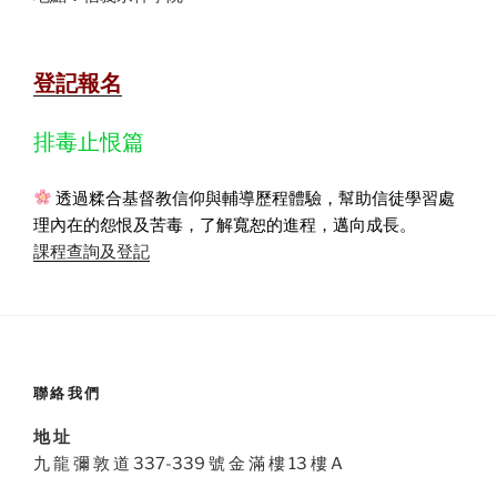
登記報名
排毒止恨篇
透過糅合基督教信仰與輔導歷程體驗，幫助信徒學習處
理內在的怨恨及苦毒，了解寬恕的進程，邁向成長。
課程查詢及登記
聯絡我們
地 址
九 龍 彌 敦 道 337-339 號 金 滿 樓 13 樓 A