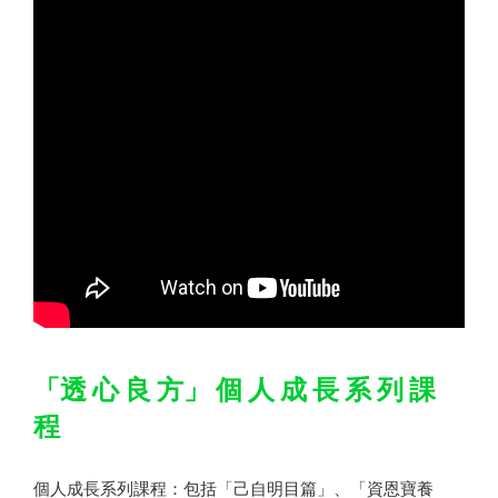
「透 心 良 方」 個 人 成 長 系 列 課
程
個人成長系列課程：包括「己自明目篇」、「資恩寶養