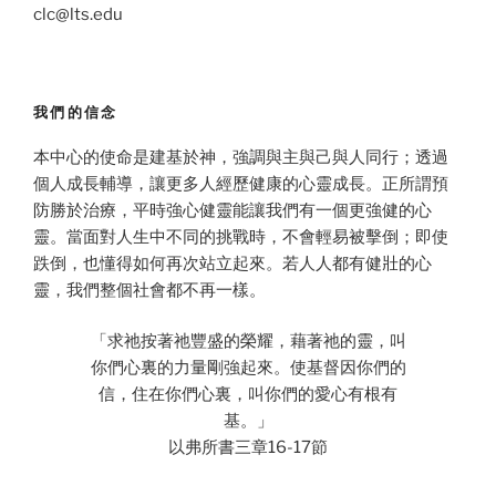
clc@lts.edu
我們的信念
本中心的使命是建基於神，強調與主與己與人同行；透過
個人成長輔導，讓更多人經歷健康的心靈成長。正所謂預
防勝於治療，平時強心健靈能讓我們有一個更強健的心
靈。當面對人生中不同的挑戰時，不會輕易被擊倒；即使
跌倒，也懂得如何再次站立起來。若人人都有健壯的心
靈，我們整個社會都不再一樣。
「求祂按著祂豐盛的榮耀，藉著祂的靈，叫
你們心裏的力量剛強起來。使基督因你們的
信，住在你們心裏，叫你們的愛心有根有
基。」
以弗所書三章16-17節