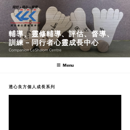
Skip
to
content
輔導、靈修輔導、評估、督導、
訓練－同行者心靈成長中心
Companion LeShalom Centre
Menu
透心良方個人成長系列