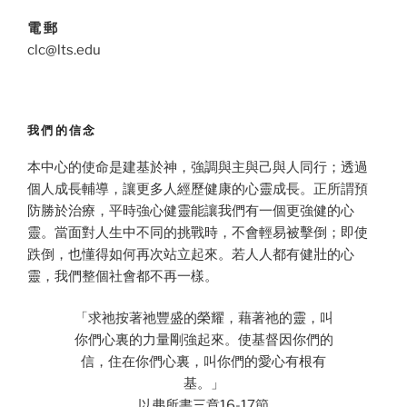
電 郵
clc@lts.edu
我們的信念
本中心的使命是建基於神，強調與主與己與人同行；透過
個人成長輔導，讓更多人經歷健康的心靈成長。正所謂預
防勝於治療，平時強心健靈能讓我們有一個更強健的心
靈。當面對人生中不同的挑戰時，不會輕易被擊倒；即使
跌倒，也懂得如何再次站立起來。若人人都有健壯的心
靈，我們整個社會都不再一樣。
「求祂按著祂豐盛的榮耀，藉著祂的靈，叫
你們心裏的力量剛強起來。使基督因你們的
信，住在你們心裏，叫你們的愛心有根有
基。」
以弗所書三章16-17節