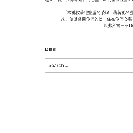
「求祂按著祂豐盛的榮耀，藉著祂的
來。使基督因你們的信，住在你們心裏
以弗所書三章16
找找看
Search
for: