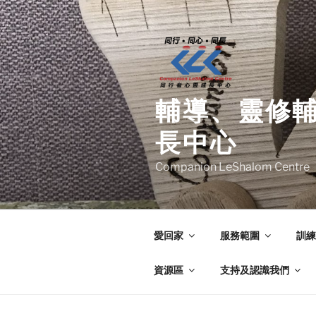
Skip
to
content
輔導、靈修
長中心
Companion LeShalom Centre
愛回家
服務範圍
訓練
資源區
支持及認識我們