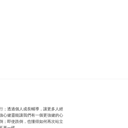
行；透過個人成長輔導，讓更多人經
強心健靈能讓我們有一個更強健的心
倒；即使跌倒，也懂得如何再次站立
不再一樣。