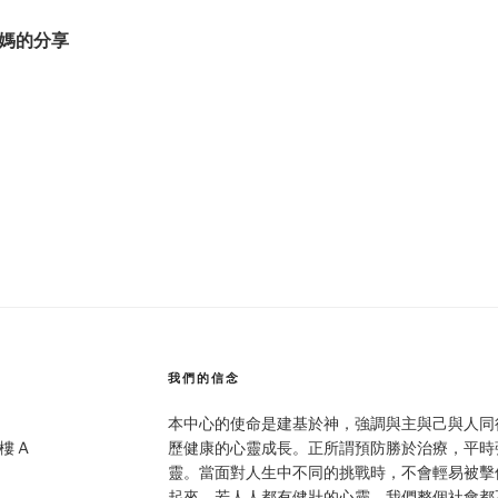
媽的分享
我們的信念
本中心的使命是建基於神，強調與主與己與人同
 樓 A
歷健康的心靈成長。正所謂預防勝於治療，平時
靈。當面對人生中不同的挑戰時，不會輕易被擊
起來。若人人都有健壯的心靈，我們整個社會都