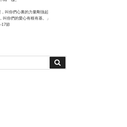
靈，叫你們心裏的力量剛強起
，叫你們的愛心有根有基。」
-17節
Search