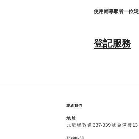
使用輔導服者一位媽
登記服務
聯絡我們
地 址
九 龍 彌 敦 道 337-339 號 金 滿 樓 13
預約時間