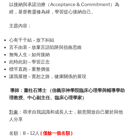
以接納與承諾治療（Acceptance & Commitment）為
經，基督教靈修為緯，學習從心接納自己。
主題內容：
心有千千結 – 放下糾結
言不由衷 – 放棄言語陷阱與扭曲思維
無悔人生 – 如何接納
此時此刻 – 學習正念
標竿直跑 – 重整價值
讓我展翅 – 寛恕之路，健康關係的展現
導師：蕭柱石博士 （信義宗神學院臨床心理學與輔導學助
理教授、中心副主任、臨床心理學家）
對象
：尋求自我認識和成長人士，願意開放自己樂於與他
人分享
名額：8 – 12人
( 僅餘一個名額 )