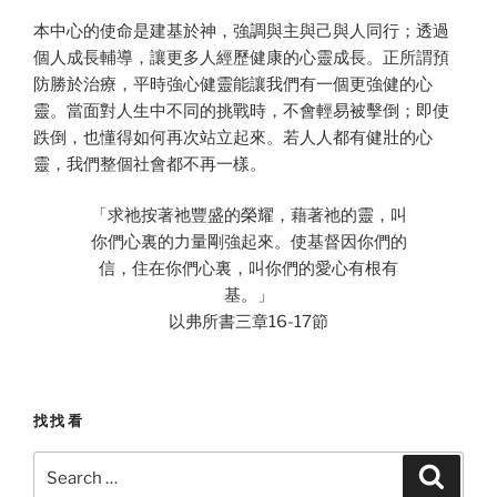
本中心的使命是建基於神，強調與主與己與人同行；透過
個人成長輔導，讓更多人經歷健康的心靈成長。正所謂預
防勝於治療，平時強心健靈能讓我們有一個更強健的心
靈。當面對人生中不同的挑戰時，不會輕易被擊倒；即使
跌倒，也懂得如何再次站立起來。若人人都有健壯的心
靈，我們整個社會都不再一樣。
「求祂按著祂豐盛的榮耀，藉著祂的靈，叫
你們心裏的力量剛強起來。使基督因你們的
信，住在你們心裏，叫你們的愛心有根有
基。」
以弗所書三章16-17節
找找看
Search
Search
for: