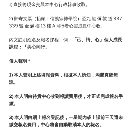
1) 直接將現金交與本中心行政幹事收取。
2) 郵寄支票（抬頭：信義宗神學院）至九 龍 彌 敦 道 337-
339 號 金 滿 樓 13 樓 A同行者心靈成長中心收。
內文註明姓名及報名課程－例：
「己、情、心」個人成長
課程：「與心同行」
個人聲明 *
1) 本人聲明上述填報資料，根據本人所知，均屬真確無
訛。
2) 本人明白待貴中心收到報讀費用後，才正式完成報名手
續。
3) 本人明白網上報名登記後，一星期內或上課前三天還未
繳交報名費用，中心將會自動取消本人的報名。