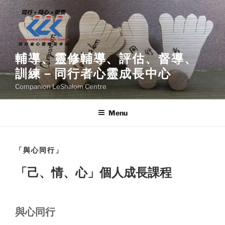
Skip
to
content
輔導、靈修輔導、評估、督導、
訓練－同行者心靈成長中心
Companion LeShalom Centre
Menu
「與心同行」
「己、情、心」個人成長課程
與心同行