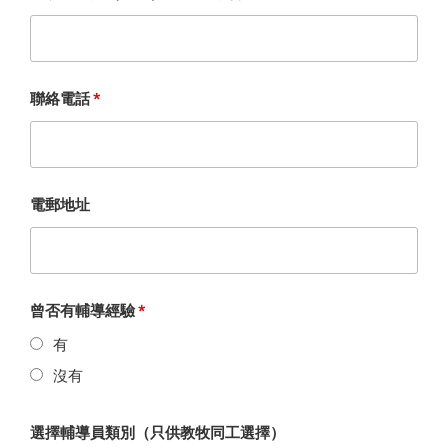
聯絡電話
*
電郵地址
曾否有輔導經驗
*
有
沒有
選擇輔導員類別（只供教牧同工選擇）