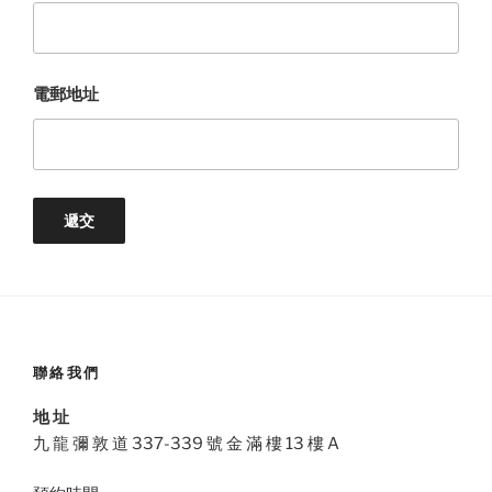
電郵地址
聯絡我們
地 址
九 龍 彌 敦 道 337-339 號 金 滿 樓 13 樓 A