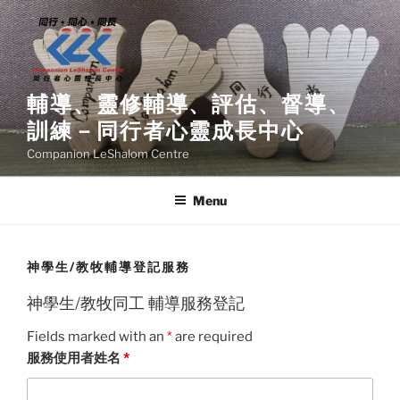
Skip
to
content
輔導、靈修輔導、評估、督導、
訓練－同行者心靈成長中心
Companion LeShalom Centre
Menu
神學生/教牧輔導登記服務
神學生/教牧同工 輔導服務登記
Fields marked with an
*
are required
服務使用者姓名
*