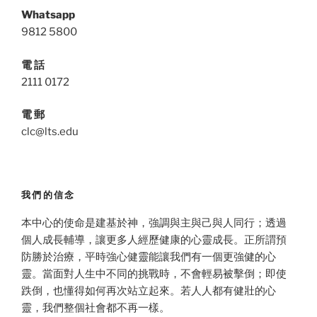
Whatsapp
9812 5800
電 話
2111 0172
電 郵
clc@lts.edu
我們的信念
本中心的使命是建基於神，強調與主與己與人同行；透過
個人成長輔導，讓更多人經歷健康的心靈成長。正所謂預
防勝於治療，平時強心健靈能讓我們有一個更強健的心
靈。當面對人生中不同的挑戰時，不會輕易被擊倒；即使
跌倒，也懂得如何再次站立起來。若人人都有健壯的心
靈，我們整個社會都不再一樣。