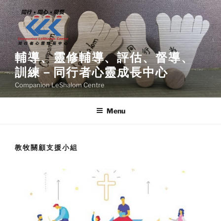
Skip
to
content
輔導、靈修輔導、評估、督導、
訓練－同行者心靈成長中心
Companion LeShalom Centre
Menu
教牧關顧支援小組