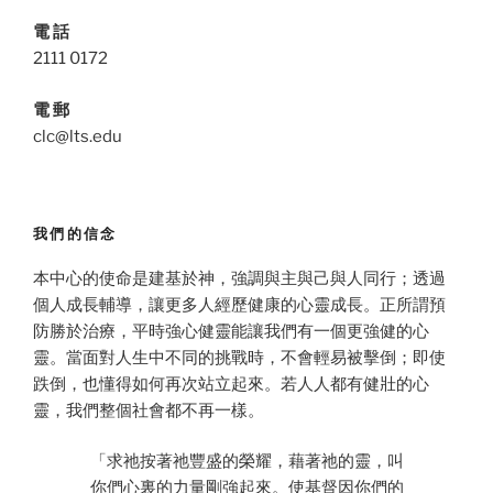
電 話
2111 0172
電 郵
clc@lts.edu
我們的信念
本中心的使命是建基於神，強調與主與己與人同行；透過
個人成長輔導，讓更多人經歷健康的心靈成長。正所謂預
防勝於治療，平時強心健靈能讓我們有一個更強健的心
靈。當面對人生中不同的挑戰時，不會輕易被擊倒；即使
跌倒，也懂得如何再次站立起來。若人人都有健壯的心
靈，我們整個社會都不再一樣。
「求祂按著祂豐盛的榮耀，藉著祂的靈，叫
你們心裏的力量剛強起來。使基督因你們的