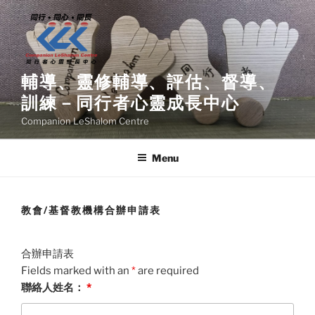
Skip
to
content
輔導、靈修輔導、評估、督導、
訓練－同行者心靈成長中心
Companion LeShalom Centre
Menu
教會/基督教機構合辦申請表
合辦申請表
Fields marked with an
*
are required
聯絡人姓名：
*