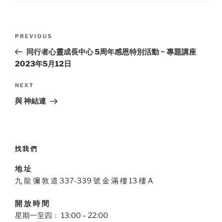
Post
Previous
PREVIOUS
navigation
Post
同行者心靈成長中心 5周年感恩特別活動 ~ 專題講座
2023年5月12日
Next
NEXT
Post
與 神結連
找我們
地 址
九 龍 彌 敦 道 337-339 號 金 滿 樓 13 樓 A
開 放 時 間
星期一至四： 13:00 – 22:00