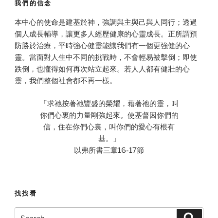
我們的信念
本中心的使命是建基於神，強調與主與己與人同行；透過
個人成長輔導，讓更多人經歷健康的心靈成長。正所謂預
防勝於治療，平時強心健靈能讓我們有一個更強健的心
靈。當面對人生中不同的挑戰時，不會輕易被擊倒；即使
跌倒，也懂得如何再次站立起來。若人人都有健壯的心
靈，我們整個社會都不再一樣。
「求祂按著祂豐盛的榮耀，藉著祂的靈，叫
你們心裏的力量剛強起來。使基督因你們的
信，住在你們心裏，叫你們的愛心有根有
基。」
以弗所書三章16-17節
找找看
Search
Search