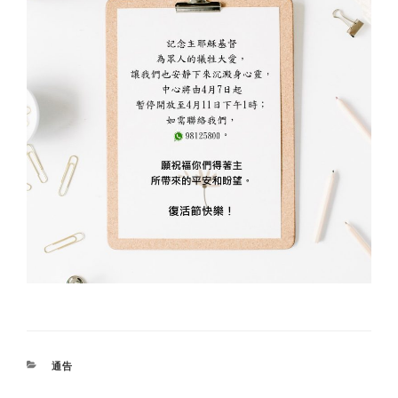
CATEGORIES
通告