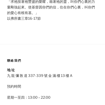
「求祂按著祂豐盛的榮耀，藉著祂的靈，叫你們心裏的力
量剛強起來。使基督因你們的信，住在你們心裏，叫你們
的愛心有根有基。」
以弗所書三章16-17節
聯絡我們
地 址
九 龍 彌 敦 道 337-339 號 金 滿 樓 13 樓 A
預約時間
星期一至四：13:00 – 22:00