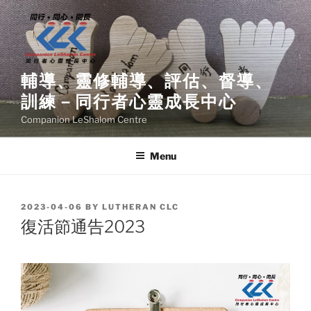
Skip
to
content
輔導、靈修輔導、評估、督導、
訓練－同行者心靈成長中心
Companion LeShalom Centre
Menu
POSTED
2023-04-06
BY
LUTHERAN CLC
ON
復活節通告2023