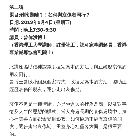
第二講
題目:難捨難離？！如何與哀傷者同行？
日期: 2019年1月4日 (星期五)
時間：晚上7:30-9:30
講員：曾偉洪博士
（香港理工大學講師，註册社工，認可家事調解員，香港
專業輔導協會副院士)
此講座協助信徒認識以復完為本的方法，與正經歷哀傷的
朋友同行。
曾博士曾以小組及個案方式，以復完為本的方法，協助正
經歷哀傷的朋友，逐步走出哀傷期。
哀傷不但是一種情緒，亦是包含人的行為反應、以及對事
情及人生的思想的模式。當人身處長期的哀傷處境中，身
心社靈各方面都會受到影響。如何協助正經歷哀傷的朋
友，逐步走出哀傷期，重整身心社靈各方面，是很重要
的。