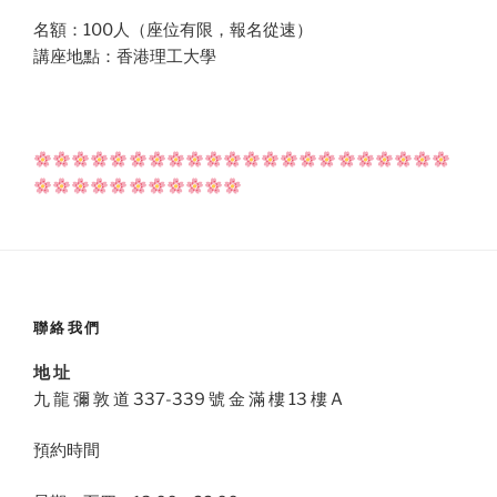
名額：100人（座位有限，報名從速）
講座地點：香港理工大學
聯絡我們
地 址
九 龍 彌 敦 道 337-339 號 金 滿 樓 13 樓 A
預約時間