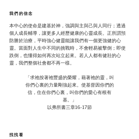
我們的信念
本中心的使命是建基於神，強調與主與己與人同行；透過
個人成長輔導，讓更多人經歷健康的心靈成長。正所謂預
防勝於治療，平時強心健靈能讓我們有一個更強健的心
靈。當面對人生中不同的挑戰時，不會輕易被擊倒；即使
跌倒，也懂得如何再次站立起來。若人人都有健壯的心
靈，我們整個社會都不再一樣。
「求祂按著祂豐盛的榮耀，藉著祂的靈，叫
你們心裏的力量剛強起來。使基督因你們的
信，住在你們心裏，叫你們的愛心有根有
基。」
以弗所書三章16-17節
找找看