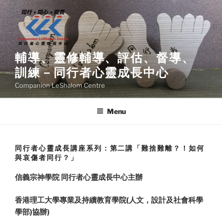
Skip
to
content
輔導、靈修輔導、評估、督導、
訓練－同行者心靈成長中心
Companion LeShalom Centre
Menu
同行者心靈成長講座系列：第二講「難捨難離？！如何
與哀傷者同行？」
信義宗神學院 同行者心靈成長中心主辦
香港理工大學專業及持續教育學院(人文，設計及社會科學
學部)協辦)