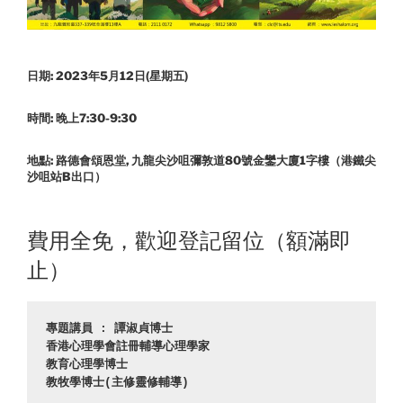
日期: 2023年5月12日(星期五)
時間: 晚上7:30-9:30
地點: 路德會頌恩堂, 九龍尖沙咀彌敦道80號金鑾大廈1字樓（港鐵尖
沙咀站B出口）
費用全免，歡迎登記留位（額滿即
止）
專題講員 : 譚淑貞博士

香港心理學會註冊輔導心理學家

教育心理學博士

教牧學博士(主修靈修輔導)