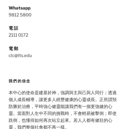
Whatsapp
9812 5800
電 話
2111 0172
電 郵
clc@lts.edu
我們的信念
本中心的使命是建基於神，強調與主與己與人同行；透過
個人成長輔導，讓更多人經歷健康的心靈成長。正所謂預
防勝於治療，平時強心健靈能讓我們有一個更強健的心
靈。當面對人生中不同的挑戰時，不會輕易被擊倒；即使
跌倒，也懂得如何再次站立起來。若人人都有健壯的心
靈，我們整個社會都不再一樣。