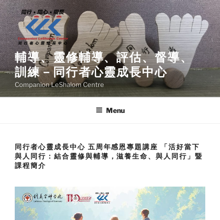
Skip
to
content
輔導、靈修輔導、評估、督導、
訓練－同行者心靈成長中心
Companion LeShalom Centre
Menu
同行者心靈成長中心 五周年感恩專題講座 「活好當下
與人同行：結合靈修與輔導，滋養生命、與人同行」暨
課程簡介