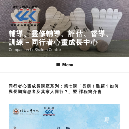
Skip
to
content
輔導、靈修輔導、評估、督導、
訓練－同行者心靈成長中心
Companion LeShalom Centre
Menu
同行者心靈成長講座系列：第七講「長病！難顧？如何
與長期病患者及其家人同行？」暨 課程簡介會