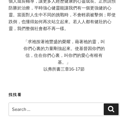
個人成長輔導，讓更多人經歷健康的心靈成長。正所謂預
防勝於治療，平時強心健靈能讓我們有一個更強健的心
靈。當面對人生中不同的挑戰時，不會輕易被擊倒；即使
跌倒，也懂得如何再次站立起來。若人人都有健壯的心
靈，我們整個社會都不再一樣。
「求祂按著祂豐盛的榮耀，藉著祂的靈，叫
你們心裏的力量剛強起來。使基督因你們的
信，住在你們心裏，叫你們的愛心有根有
基。」
以弗所書三章16-17節
找找看
Search
Search
for: