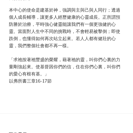
本中心的使命是建基於神，強調與主與己與人同行；透過
個人成長輔導，讓更多人經歷健康的心靈成長。正所謂預
防勝於治療，平時強心健靈能讓我們有一個更強健的心
靈。當面對人生中不同的挑戰時，不會輕易被擊倒；即使
跌倒，也懂得如何再次站立起來。若人人都有健壯的心
靈，我們整個社會都不再一樣。
「求祂按著祂豐盛的榮耀，藉著祂的靈，叫你們心裏的力
量剛強起來。使基督因你們的信，住在你們心裏，叫你們
的愛心有根有基。」
以弗所書三章16-17節