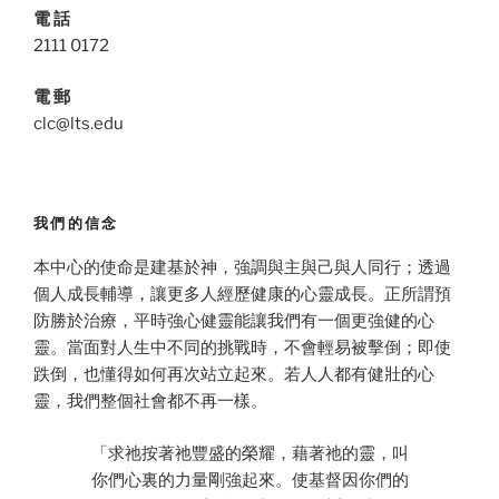
電 話
2111 0172
電 郵
clc@lts.edu
我們的信念
本中心的使命是建基於神，強調與主與己與人同行；透過
個人成長輔導，讓更多人經歷健康的心靈成長。正所謂預
防勝於治療，平時強心健靈能讓我們有一個更強健的心
靈。當面對人生中不同的挑戰時，不會輕易被擊倒；即使
跌倒，也懂得如何再次站立起來。若人人都有健壯的心
靈，我們整個社會都不再一樣。
「求祂按著祂豐盛的榮耀，藉著祂的靈，叫
你們心裏的力量剛強起來。使基督因你們的