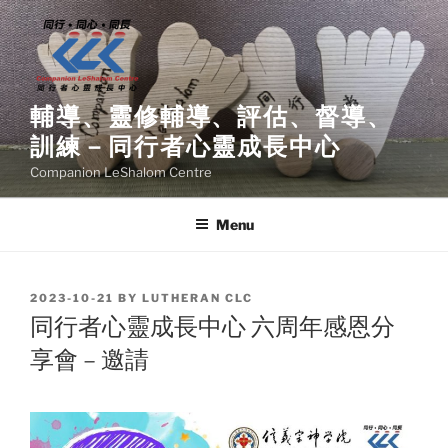
Skip
to
content
輔導、靈修輔導、評估、督導、
訓練－同行者心靈成長中心
Companion LeShalom Centre
Menu
POSTED
2023-10-21
BY
LUTHERAN CLC
ON
同行者心靈成長中心 六周年感恩分
享會 – 邀請