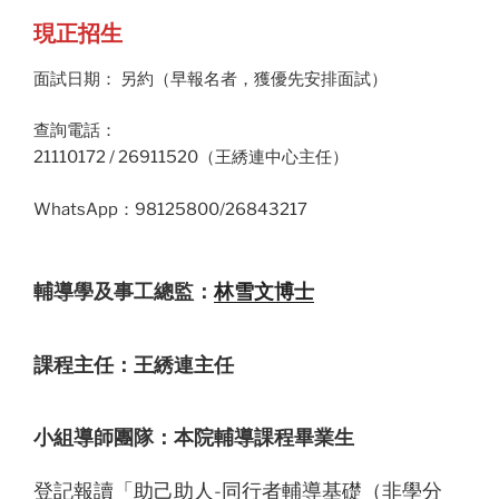
現正招生
面試日期： 另約（早報名者，獲優先安排面試）
查詢電話：
21110172 / 26911520（王綉連中心主任）
WhatsApp：98125800/26843217
輔導學及事工總監：
林雪文博士
課程主任：王綉連主任
小組導師團隊：本院輔導課程畢業生
登記報讀「助己助人-同行者輔導基礎（非學分