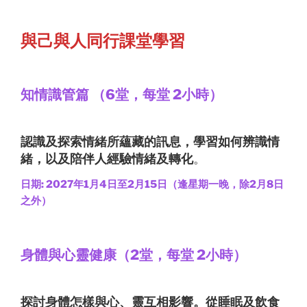
與己與人同行課堂學習
知情識管篇
（
6
堂，每堂
2
小時
）
認識及探索情緒所蘊藏的訊息，學習如何辨識情
緒，以及陪伴人經驗情緒及轉化
。
日期: 2027年1月4日至2月15日（逢星期一晚，除2月8日
之外）
身體與心靈健康（
2
堂，每堂
2
小時
）
探討身體怎樣與心、靈互相影響。從睡眠及飲食