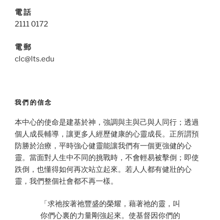
電 話
2111 0172
電 郵
clc@lts.edu
我們的信念
本中心的使命是建基於神，強調與主與己與人同行；透過
個人成長輔導，讓更多人經歷健康的心靈成長。正所謂預
防勝於治療，平時強心健靈能讓我們有一個更強健的心
靈。當面對人生中不同的挑戰時，不會輕易被擊倒；即使
跌倒，也懂得如何再次站立起來。若人人都有健壯的心
靈，我們整個社會都不再一樣。
「求祂按著祂豐盛的榮耀，藉著祂的靈，叫
你們心裏的力量剛強起來。使基督因你們的